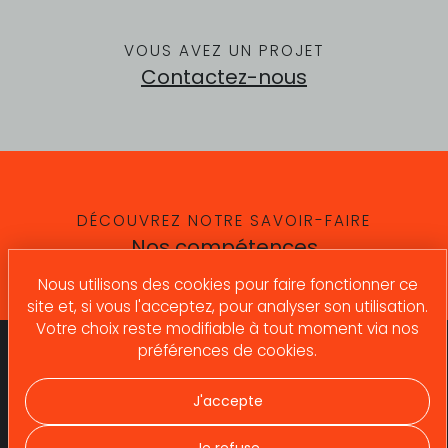
VOUS AVEZ UN PROJET
Contactez-nous
DÉCOUVREZ NOTRE SAVOIR-FAIRE
Nos compétences
Nous utilisons des cookies pour faire fonctionner ce
site et, si vous l'acceptez, pour analyser son utilisation.
Votre choix reste modifiable à tout moment via nos
préférences de cookies.
Qui sommes-nous ?
Contactez-nous !
Expertises
J'accepte
Contactez-nous !
Références
Recrutement