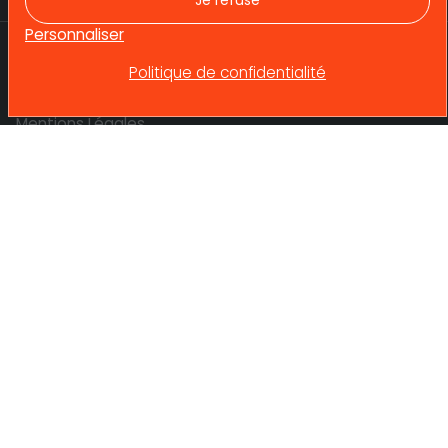
Je refuse
Actualités
Personnaliser
Politique de confidentialité
betrec@betrec.com
Mentions Légales
Témoignages
4 avenue Doyen Louis Weil
38024 GRENOBLE
© 2025 Tous droits réservés. Betrec Ingénierie