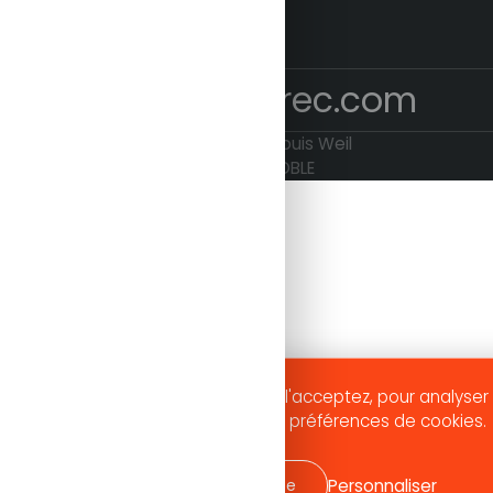
betrec@betrec.com
4 avenue Doyen Louis Weil
38024 GRENOBLE
aire fonctionner ce site et, si vous l'acceptez, pour analyser 
modifiable à tout moment via nos préférences de cookies.
Personnaliser
J'accepte
Je refuse