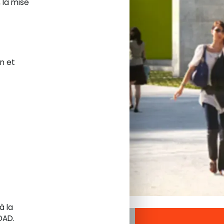
 la mise
n et
à la
DAD.