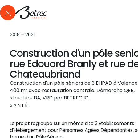
Qui sommes-nous ?
Expertises
Références
Actus
Me
2018 – 2021
Construction d'un pôle seni
rue Edouard Branly et rue d
Chateaubriand
Construction d'un pôle séniors de 3 EHPAD à Valence 
400 m² avec restauration centrale. Démarche QEB,
structure BA, VRD par BETREC IG.
SANTÉ
Le projet regroupe sur un même site 3 Etablissements
d’Hébergement pour Personnes Agées Dépendantes, s
forme d’un Pôle Séniors.