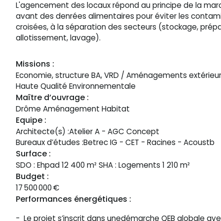
L'agencement des locaux répond au principe de la mar
avant des denrées alimentaires pour éviter les contam
croisées, à la séparation des secteurs (stockage, prépa
allotissement, lavage).
Missions :
Economie, structure BA, VRD / Aménagements extérieur
VOUS AVEZ UN 
Haute Qualité Environnementale
Contactez-
Maître d’ouvrage :
Drôme Aménagement Habitat
Equipe :
Architecte(s) :
Atelier A - AGC Concept
Bureaux d’études :
Betrec IG - CET - Racines - Acoustb
Surface :
SDO : Ehpad 12 400 m² SHA : Logements 1 210 m²
Budget :
17 500 000
€
Qui sommes-nous ?
Performances énergétiques :
Expertises
- Le projet s’inscrit dans unedémarche QEB globale av