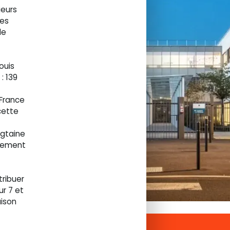
ieurs
les
de
ouis
: 139
-France
cette
gtaine
lement
tribuer
ur 7 et
aison