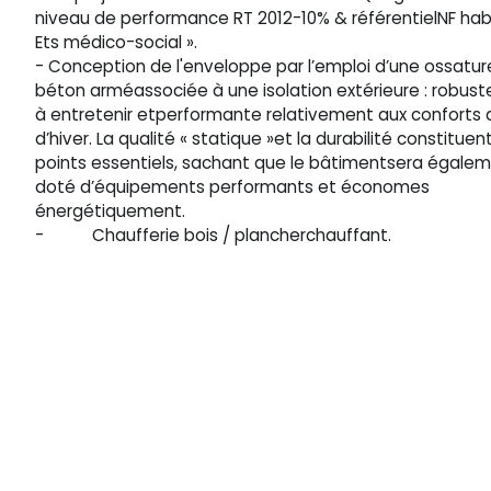
Références
niveau de performance RT 2012-10% & référentielNF hab
Recrutement
Ets médico-social ».
Actualités
- Conception de l'enveloppe par l’emploi d’une ossatur
béton arméassociée à une isolation extérieure : robuste
à entretenir etperformante relativement aux conforts 
d’hiver. La qualité « statique »et la durabilité constituent
© 2025 Tous droits réservés. Betrec Ingénierie
points essentiels, sachant que le bâtimentsera égale
doté d’équipements performants et économes
énergétiquement.
- Chaufferie bois / plancherchauffant.
Nous utilisons des cookies pour f