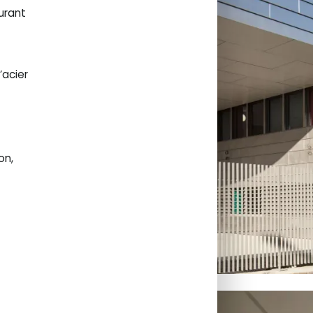
urant
’acier
on,