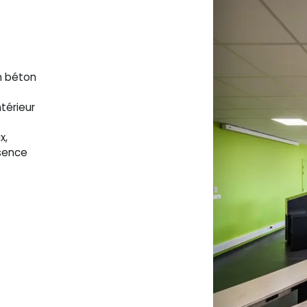
n béton
térieur
x,
ésence