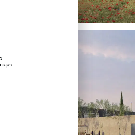
s
rmique