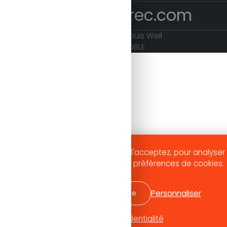
betrec@betrec.com
4 avenue Doyen Louis Weil
38024 GRENOBLE
aire fonctionner ce site et, si vous l'acceptez, pour analyser 
modifiable à tout moment via nos préférences de cookies.
Personnaliser
J'accepte
Je refuse
Politique de confidentialité