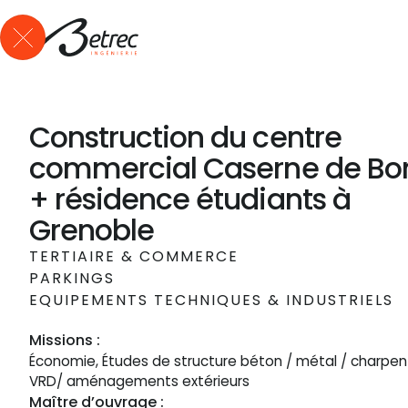
Qui sommes-nous ?
Expertises
Références
Actus
Me
Construction du centre
commercial Caserne de Bo
+ résidence étudiants à
Grenoble
TERTIAIRE & COMMERCE
PARKINGS
EQUIPEMENTS TECHNIQUES & INDUSTRIELS
Missions :
Économie, Études de structure béton / métal / charpent
VRD/ aménagements extérieurs
Maître d’ouvrage :