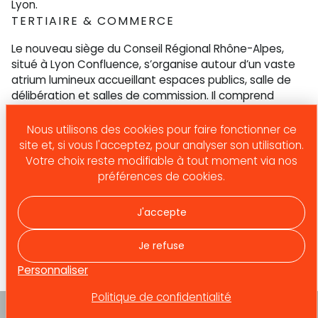
Lyon.
TERTIAIRE & COMMERCE
Le nouveau siège du Conseil Régional Rhône-Alpes,
situé à Lyon Confluence, s’organise autour d’un vaste
atrium lumineux accueillant espaces publics, salle de
délibération et salles de commission. Il comprend
également une restauration collective capable de
servir 600 couverts en trois services.
Nous utilisons des cookies pour faire fonctionner ce
site et, si vous l'acceptez, pour analyser son utilisation.
Maître d’ouvrage :
Votre choix reste modifiable à tout moment via nos
Région Rhône Alpes
préférences de cookies.
Equipe :
Atelier Christian de Portzamparc
J'accepte
BETREC IG, SIDF, SETEC, DUCK SCENO
Budget :
112 000 000
€
Je refuse
Personnaliser
Politique de confidentialité