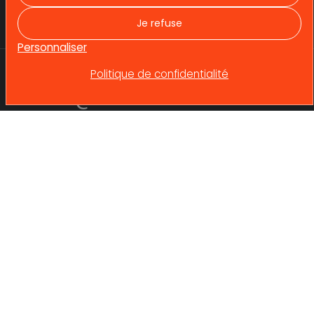
Contactez-nous !
Références
Recrutement
Je refuse
Actualités
Personnaliser
Politique de confidentialité
betrec@betrec.com
Mentions Légales
Témoignages
4 avenue Doyen Louis Weil
38024 GRENOBLE
© 2025 Tous droits réservés. Betrec Ingénierie